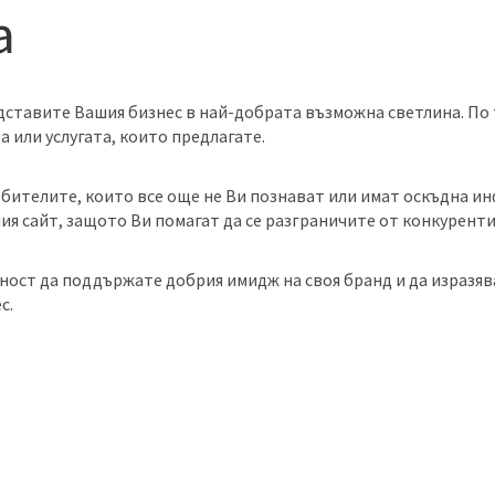
а
дставите Вашия бизнес в най-добрата възможна светлина. По 
а или услугата, които предлагате.
ебителите, които все още не Ви познават или имат оскъдна и
я сайт, защото Ви помагат да се разграничите от конкуренти
ност да поддържате добрия имидж на своя бранд и да изразяв
с.