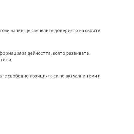
този начин ще спечелите доверието на своите
нформация за дейността, която развивате.
те си.
ате свободно позицията си по актуални теми и