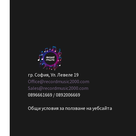
гр. София, Ул. Левеле 19
Office@recordmusic2000.com
Sales@recordmusic2000.com
0896661669 / 0892006669
Общи условия за ползване на уебсайта