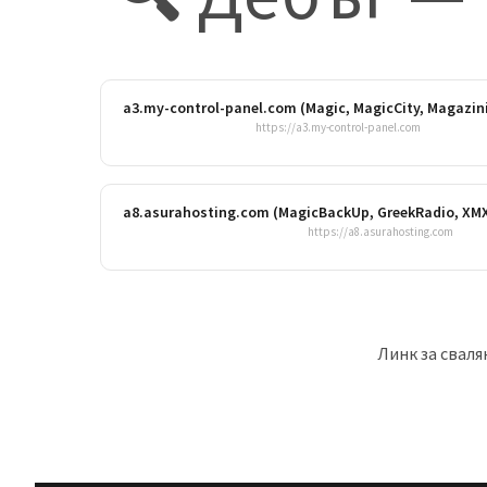
a3.my-control-panel.com (Magic, MagicCity, Magazin
https://a3.my-control-panel.com
a8.asurahosting.com (MagicBackUp, GreekRadio, XMX
https://a8.asurahosting.com
Линк за свалян