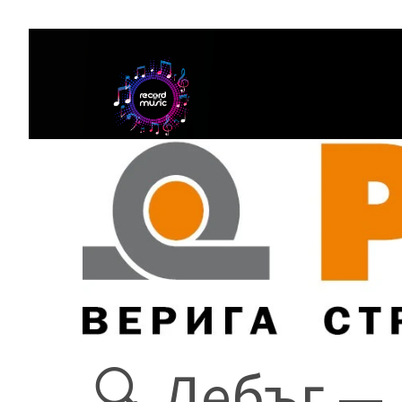
🔍 Дебъг —