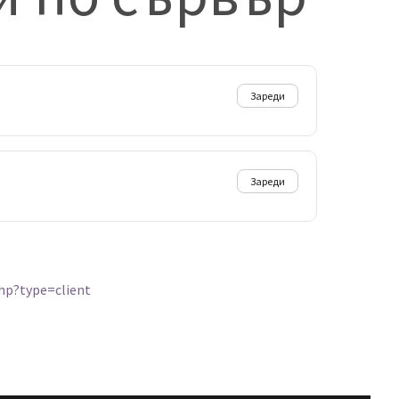
Зареди
Зареди
php?type=client