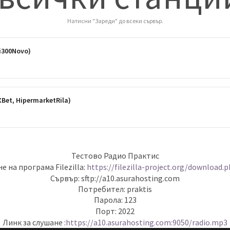
Натисни "Зареди" до всеки сървър.
i300Novo)
Bet, HipermarketRila)
Тестово Радио Практис
е на програма Filezilla:
https://filezilla-project.org/download.
Сървър: sftp://a10.asurahosting.com
Потребител: praktis
Парола: 123
Порт: 2022
Линк за слушане :
https://a10.asurahosting.com:9050/radio.mp3